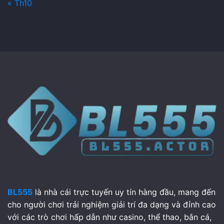
« Th10
BL555
là nhà cái trực tuyến uy tín hàng đầu, mang đến
cho người chơi trải nghiệm giải trí đa dạng và đỉnh cao
với các trò chơi hấp dẫn như casino, thể thao, bắn cá,