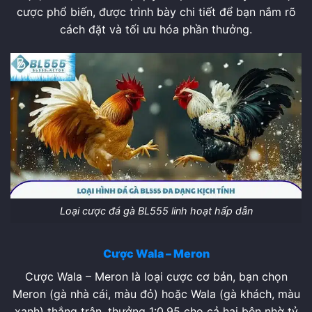
cược phổ biến, được trình bày chi tiết để bạn nắm rõ
cách đặt và tối ưu hóa phần thưởng.
Loại cược đá gà BL555 linh hoạt hấp dẫn
Cược Wala – Meron
Cược Wala – Meron là loại cược cơ bản, bạn chọn
Meron (gà nhà cái, màu đỏ) hoặc Wala (gà khách, màu
xanh) thắng trận, thưởng 1:0.95 cho cả hai bên nhờ tỷ