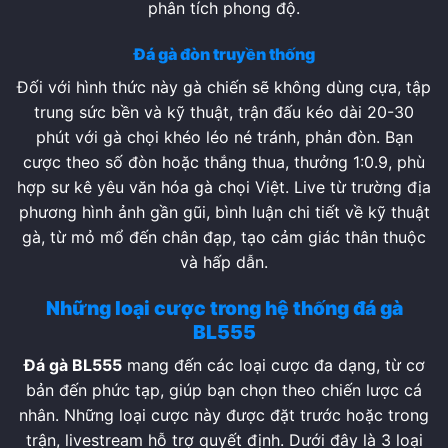
phân tích phong độ.
Đá gà đòn truyền thống
Đối với hình thức này gà chiến sẽ không dùng cựa, tập
trung sức bền và kỹ thuật, trận đấu kéo dài 20-30
phút với gà chọi khéo léo né tránh, phản đòn. Bạn
cược theo số đòn hoặc thắng thua, thưởng 1:0.9, phù
hợp sư kê yêu văn hóa gà chọi Việt. Live từ trường địa
phương hình ảnh gần gũi, bình luận chi tiết về kỹ thuật
gà, từ mỏ mổ đến chân đạp, tạo cảm giác thân thuộc
và hấp dẫn.
Những loại cược trong hệ thống đá gà
BL555
Đá gà BL555
mang đến các loại cược đa dạng, từ cơ
bản đến phức tạp, giúp bạn chọn theo chiến lược cá
nhân. Những loại cược này được đặt trước hoặc trong
trận, livestream hỗ trợ quyết định. Dưới đây là 3 loại