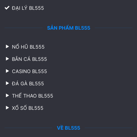
ĐẠI LÝ BL555
SẢN PHẨM BL555
NỔ HŨ BL555
BẮN CÁ BL555
CASINO BL555
ĐÁ GÀ BL555
THỂ THAO BL555
XỔ SỐ BL555
VỀ BL555