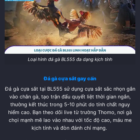
Loại hình đá gà BL555 đa dạng kịch tính
Đá gà cựa sắt gay cấn
Đá gà cựa sắt tại BL555 sử dụng cựa sắt sắc nhọn gắn
vào chân gà, tạo trận đấu quyết liệt thời gian ngắn,
thường kết thúc trong 5-10 phút do tính chất nguy
hiểm cao. Bạn theo dõi live từ trường Thomo, nơi gà
chọi mạnh mẽ lao vào nhau với tốc độ cao, máu me
kịch tính và đòn đánh chí mạng.