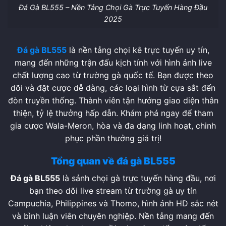
Đá Gà BL555 – Nền Tảng Chọi Gà Trực Tuyến Hàng Đầu
2025
Đá gà BL555
là nền tảng chọi kê trực tuyến uy tín,
mang đến những trận đấu kịch tính với hình ảnh live
chất lượng cao từ trường gà quốc tế. Bạn được theo
dõi và đặt cược dễ dàng, các loại hình từ cựa sắt đến
đòn truyền thống. Thành viên tận hưởng giao diện thân
thiện, tỷ lệ thưởng hấp dẫn. Khám phá ngay để tham
gia cược Wala-Meron, hòa và đa dạng linh hoạt, chinh
phục phần thưởng giá trị!
Tổng quan về đá gà BL555
Đá gà BL555
là sảnh chọi gà trực tuyến hàng đầu, nơi
bạn theo dõi live stream từ trường gà uy tín
Campuchia, Philippines và Thomo, hình ảnh HD sắc nét
và bình luận viên chuyên nghiệp. Nền tảng mang đến