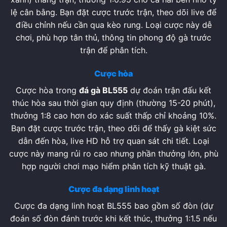
lệ cân bằng. Bạn đặt cược trước trận, theo dõi live để
điều chỉnh nếu cần qua kèo rung. Loại cược này dễ
chơi, phù hợp tân thủ, thông tin phong độ gà trước
trận để phân tích.
Cược hòa
Cược hòa trong
đá gà BL555
dự đoán trận đấu kết
thúc hòa sau thời gian quy định (thường 15-20 phút),
thưởng 1:8 cao hơn do xác suất thấp chỉ khoảng 10%.
Bạn đặt cược trước trận, theo dõi để thấy gà kiệt sức
dẫn đến hòa, live HD hỗ trợ quan sát chi tiết. Loại
cược này mang rủi ro cao nhưng phần thưởng lớn, phù
hợp người chơi mạo hiểm phân tích kỹ thuật gà.
Cược đa dạng linh hoạt
Cược đa dạng linh hoạt BL555 bao gồm số đòn (dự
đoán số đòn đánh trước khi kết thúc, thưởng 1:1.5 nếu