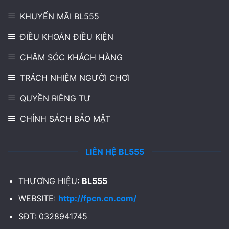
KHUYẾN MÃI BL555
ĐIỀU KHOẢN ĐIỀU KIỆN
CHĂM SÓC KHÁCH HÀNG
TRÁCH NHIỆM NGƯỜI CHƠI
QUYỀN RIÊNG TƯ
CHÍNH SÁCH BẢO MẬT
LIÊN HỆ BL555
THƯƠNG HIỆU:
BL555
WEBSITE:
http://fpcn.cn.com/
SĐT: 0328941745